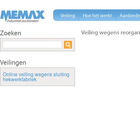
Veiling
Hoe het werkt
Aanbied
Zoeken
Veiling wegens reorgani
Veilingen
Online veiling wegens sluiting
hekwerkfabriek