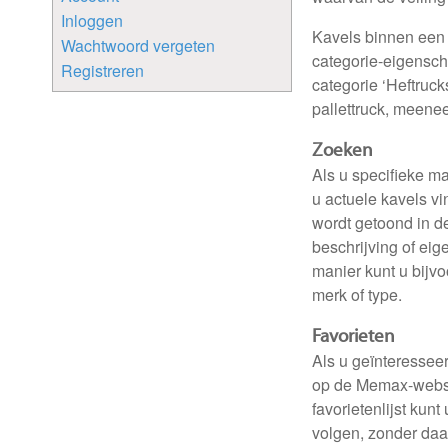
Inloggen
Kavels binnen een 
Wachtwoord vergeten
categorie-eigenscha
Registreren
categorie ‘Heftruck
pallettruck, meene
Zoeken
Als u specifieke m
u actuele kavels v
wordt getoond in de
beschrijving of ei
manier kunt u bijv
merk of type.
Favorieten
Als u geïnteressee
op de Memax-websi
favorietenlijst kun
volgen, zonder daa