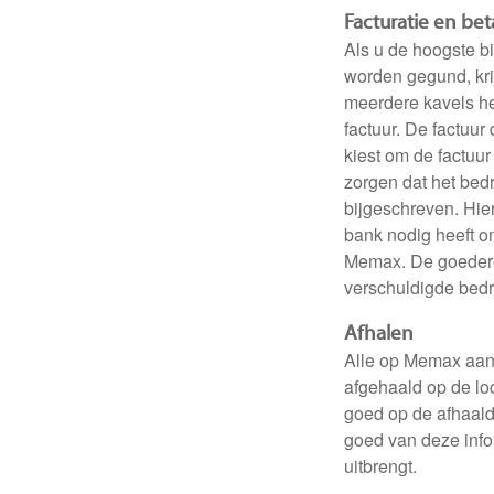
Facturatie en bet
Als u de hoogste b
worden gegund, krij
meerdere kavels h
factuur. De factuur
kiest om de factuur
zorgen dat het be
bijgeschreven. Hier
bank nodig heeft o
Memax. De goedere
verschuldigde bedr
Afhalen
Alle op Memax aan
afgehaald op de loc
goed op de afhaald
goed van deze info
uitbrengt.