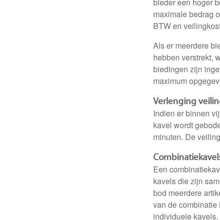
bieder een hoger bo
maximale bedrag op
BTW en veilingkost
Als er meerdere bie
hebben verstrekt, 
biedingen zijn ing
maximum opgegeven
Verlenging veili
Indien er binnen vi
kavel wordt geboden
minuten. De veiling 
Combinatiekavel
Een combinatiekavel
kavels die zijn sa
bod meerdere artik
van de combinatie 
individuele kavels. 