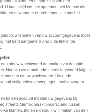
gedaan of wanneer er sprake is van een
nd. U kunt altijd contact opnemen met Memax als
okkeerd of wanneer er problemen zijn met het
of gebruik wilt maken van uw accountgegevens moet
og niet bent aangemeld vind u de link in de
.
geten
jde een nieuw wachtwoord aanmaken via de optie
n. Nadat u uw e-mail-adres heeft ingevoerd krijgt u
ail met een nieuw wachtwoord. Uw oude
vanuit veiligheidsoverwegingen nooit opvragen.
gen tot een account moeten uw gegevens bij
gistreerd. Memax maakt onderscheid tussen
elijke klanten. Indien u gebruik wilt maken van een