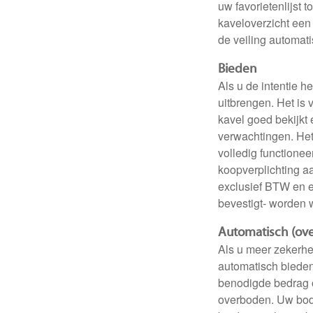
uw favorietenlijst 
kaveloverzicht een 
de veiling automati
Bieden
Als u de intentie h
uitbrengen. Het is 
kavel goed bekijkt 
verwachtingen. Het 
volledig functionee
koopverplichting aa
exclusief BTW en ex
bevestigt- worden
Automatisch (ov
Als u meer zekerhe
automatisch bieden
benodigde bedrag o
overboden. Uw bod