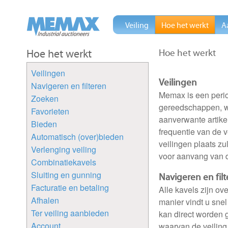
Veiling
Hoe het werkt
A
Hoe het werkt
Hoe het werkt
Veilingen
Veilingen
Navigeren en filteren
Memax is een perio
Zoeken
gereedschappen, w
Favorieten
aanverwante artike
Bieden
frequentie van de 
Automatisch (over)bieden
veilingen plaats zu
Verlenging veiling
voor aanvang van de
Combinatiekavels
Sluiting en gunning
Navigeren en fil
Facturatie en betaling
Alle kavels zijn ov
Afhalen
manier vindt u snel
Ter veiling aanbieden
kan direct worden 
Account
waarvan de veiling