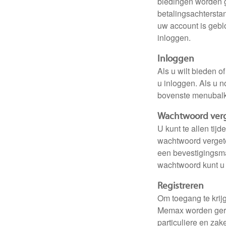
biedingen worden 
betalingsachtersta
uw account is gebl
inloggen.
Inloggen
Als u wilt bieden 
u inloggen. Als u n
bovenste menubalk
Wachtwoord ver
U kunt te allen ti
wachtwoord vergete
een bevestigingsm
wachtwoord kunt u 
Registreren
Om toegang te krij
Memax worden gere
particuliere en zak