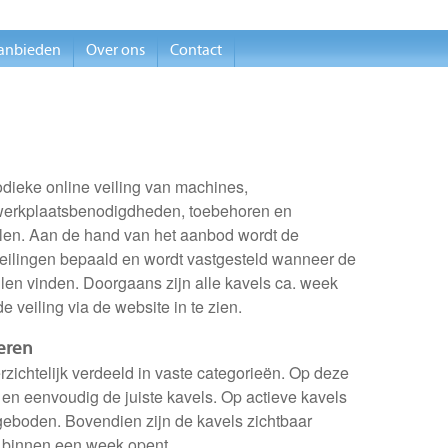
anbieden
Over ons
Contact
dieke online veiling van machines,
erkplaatsbenodigdheden, toebehoren en
len. Aan de hand van het aanbod wordt de
veilingen bepaald en wordt vastgesteld wanneer de
llen vinden. Doorgaans zijn alle kavels ca. week
 veiling via de website in te zien.
teren
erzichtelijk verdeeld in vaste categorieën. Op deze
 en eenvoudig de juiste kavels. Op actieve kavels
geboden. Bovendien zijn de kavels zichtbaar
 binnen een week opent.