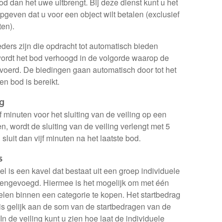
d dan het uwe uitbrengt. Bij deze dienst kunt u het
geven dat u voor een object wilt betalen (exclusief
en).
ders zijn die opdracht tot automatisch bieden
wordt het bod verhoogd in de volgorde waarop de
evoerd. De biedingen gaan automatisch door tot het
 bod is bereikt.
ng
jf minuten voor het sluiting van de veiling op een
, wordt de sluiting van de veiling verlengt met 5
sluit dan vijf minuten na het laatste bod.
s
 is een kavel dat bestaat uit een groep individuele
mengevoegd. Hiermee is het mogelijk om met één
elen binnen een categorie te kopen. Het startbedrag
is gelijk aan de som van de startbedragen van de
In de veiling kunt u zien hoe laat de individuele