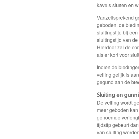
kavels sluiten en w
Vanzelfsprekend gel
geboden, de bieding
sluitingstijd bij e
sluitingstijd van 
Hierdoor zal de com
als er kort voor slu
Indien de biedingen
veiling gelijk is a
gegund aan de bied
Sluiting en gunn
De veiling wordt g
meer geboden kan w
genoemde verlengin
tijdstip gebeurt da
van sluiting worden