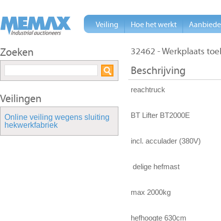
Veiling
Hoe het werkt
Aanbied
Zoeken
32462 - Werkplaats toe
Beschrijving
reachtruck
Veilingen
BT Lifter BT2000E
Online veiling wegens sluiting
hekwerkfabriek
incl. acculader (380V)
delige hefmast
max 2000kg
hefhoogte 630cm