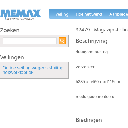
Veiling
Hoe het werkt
Aanbied
Zoeken
32479 - Magazijnstelli
Beschrijving
draagarm stelling
Veilingen
verzonken
Online veiling wegens sluiting
hekwerkfabriek
h335 x b460 x xd115cm
reeds gedemonteerd
Biedingen