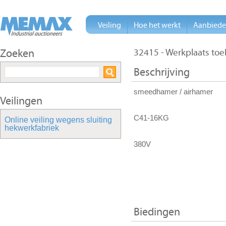
Veiling
Hoe het werkt
Aanbied
Zoeken
32415 - Werkplaats t
Beschrijving
smeedhamer / airhamer
Veilingen
C41-16KG
Online veiling wegens sluiting
hekwerkfabriek
380V
Biedingen