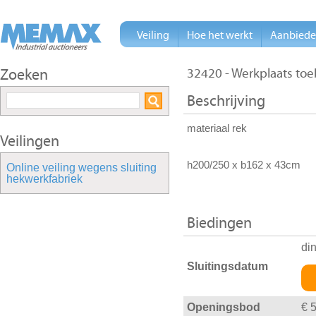
Veiling
Hoe het werkt
Aanbied
Zoeken
32420 - Werkplaats toe
Beschrijving
materiaal rek
Veilingen
h200/250 x b162 x 43cm
Online veiling wegens sluiting
hekwerkfabriek
Biedingen
di
Sluitingsdatum
Openingsbod
€ 