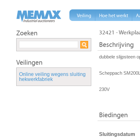
Veiling
Hoe het werkt
A
Zoeken
32421 - Werkpla
Beschrijving
dubbele slijpsteen o
Veilingen
Scheppach SM200
Online veiling wegens sluiting
hekwerkfabriek
230V
Biedingen
Sluitingsdatum