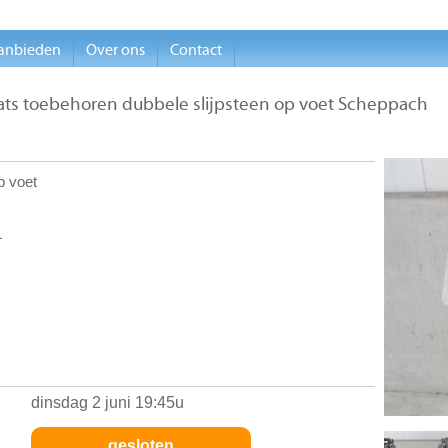
anbieden
Over ons
Contact
ats toebehoren dubbele slijpsteen op voet Scheppach
p voet
L
dinsdag 2 juni 19:45u
gesloten