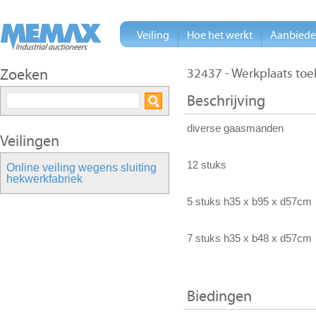
Veiling
Hoe het werkt
Aanbied
Zoeken
32437 - Werkplaats to
Beschrijving
diverse gaasmanden
Veilingen
12 stuks
Online veiling wegens sluiting
hekwerkfabriek
5 stuks h35 x b95 x d57cm
7 stuks h35 x b48 x d57cm
Biedingen