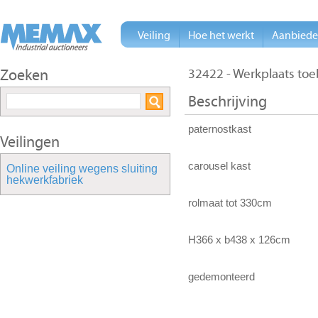
Veiling
Hoe het werkt
Aanbied
Zoeken
32422 - Werkplaats toe
Beschrijving
paternostkast
Veilingen
carousel kast
Online veiling wegens sluiting
hekwerkfabriek
rolmaat tot 330cm
H366 x b438 x 126cm
gedemonteerd