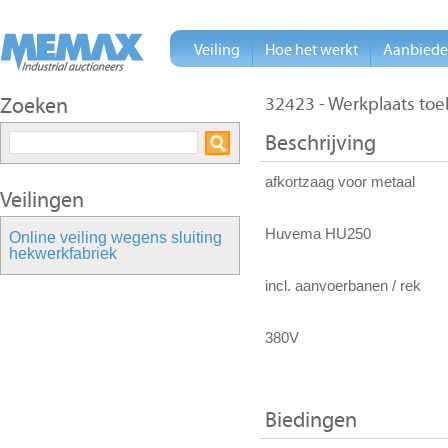
Veiling
Hoe het werkt
Aanbied
Zoeken
32423 - Werkplaats to
Beschrijving
afkortzaag voor metaal
Veilingen
Huvema HU250
Online veiling wegens sluiting
hekwerkfabriek
incl. aanvoerbanen / rek
380V
Biedingen