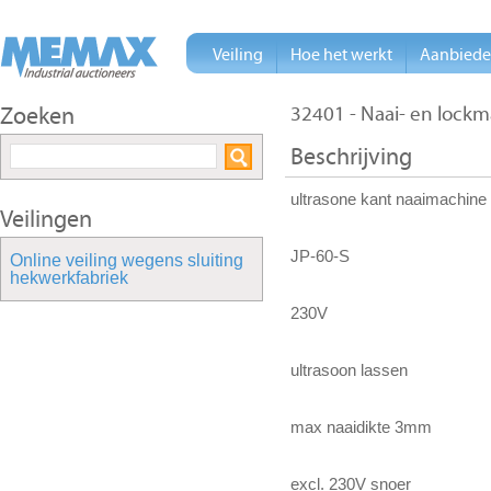
Veiling
Hoe het werkt
Aanbied
Zoeken
32401 - Naai- en lock
Beschrijving
ultrasone kant naaimachine
Veilingen
JP-60-S
Online veiling wegens sluiting
hekwerkfabriek
230V
ultrasoon lassen
max naaidikte 3mm
excl. 230V snoer