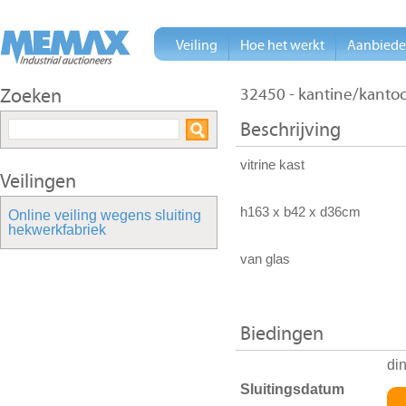
Veiling
Hoe het werkt
Aanbied
Zoeken
32450 - kantine/kantoor
Beschrijving
vitrine kast
Veilingen
h163 x b42 x d36cm
Online veiling wegens sluiting
hekwerkfabriek
van glas
Biedingen
di
Sluitingsdatum