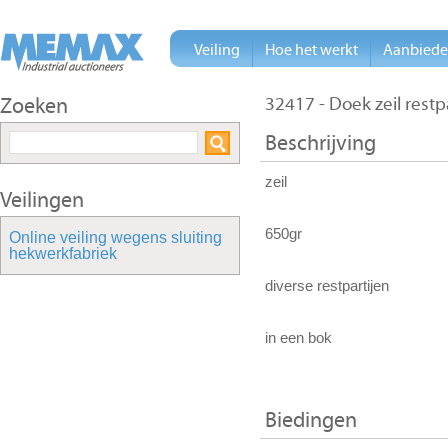
Veiling
Hoe het werkt
Aanbied
Zoeken
32417 - Doek zeil restp
Beschrijving
zeil
Veilingen
650gr
Online veiling wegens sluiting
hekwerkfabriek
diverse restpartijen
in een bok
Biedingen