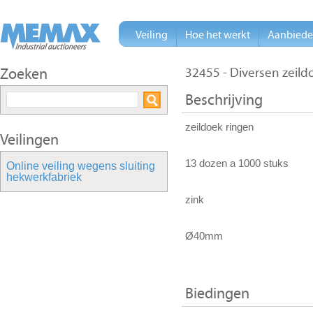
Veiling
Hoe het werkt
Aanbied
Zoeken
32455 - Diversen zeil
Beschrijving
zeildoek ringen
Veilingen
13 dozen a 1000 stuks
Online veiling wegens sluiting
hekwerkfabriek
zink
Ø40mm
Biedingen