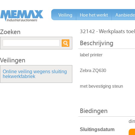
Veiling
Hoe het werkt
Aanbied
Zoeken
32142 - Werkplaats to
Beschrijving
label printer
Veilingen
Zebra ZQ630
Online veiling wegens sluiting
hekwerkfabriek
met bevestiging steun
Biedingen
di
Sluitingsdatum