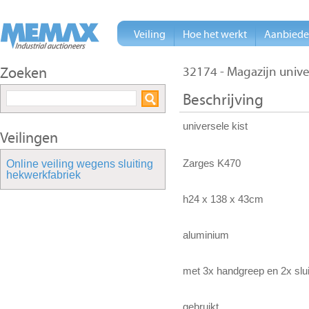
Veiling
Hoe het werkt
Aanbied
Zoeken
32174 - Magazijn unive
Beschrijving
universele kist
Veilingen
Zarges K470
Online veiling wegens sluiting
hekwerkfabriek
h24 x 138 x 43cm
aluminium
met 3x handgreep en 2x slu
gebruikt