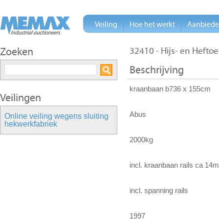
Veiling
Hoe het werkt
Aanbied
Zoeken
32410 - Hijs- en Heft
Beschrijving
kraanbaan b736 x 155cm
Veilingen
Abus
Online veiling wegens sluiting
hekwerkfabriek
2000kg
incl. kraanbaan rails ca 14m
incl. spanning rails
1997