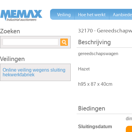
Veiling
Hoe het werkt
Aanbied
Zoeken
32170 - Gereedschapw
Beschrijving
gereedschapswagen
Veilingen
Hazet
Online veiling wegens sluiting
hekwerkfabriek
h95 x 87 x 40cm
Biedingen
di
Sluitingsdatum