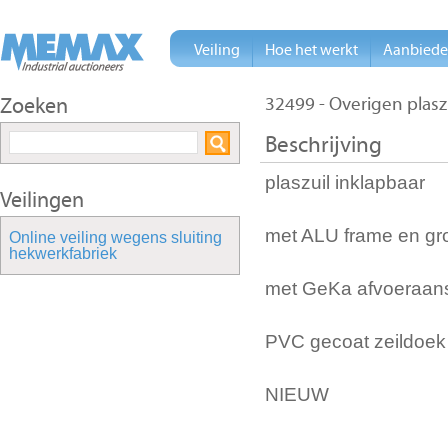
Veiling
Hoe het werkt
Aanbied
Zoeken
32499 - Overigen plasz
Beschrijving
plaszuil inklapbaar
Veilingen
met ALU frame en gr
Online veiling wegens sluiting
hekwerkfabriek
met GeKa afvoeraans
PVC gecoat zeildoek 
NIEUW