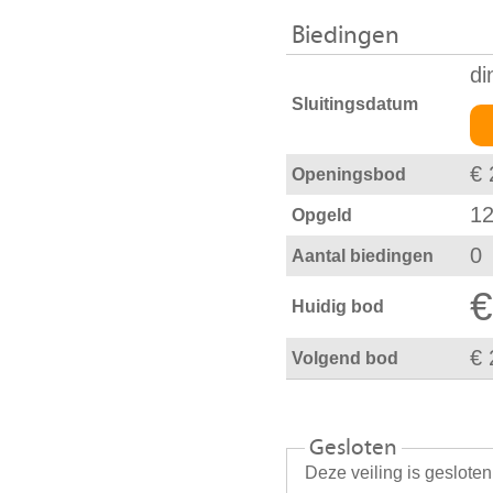
Biedingen
di
Sluitingsdatum
€ 
Openingsbod
12
Opgeld
0
Aantal biedingen
€
Huidig bod
€ 
Volgend bod
Gesloten
Deze veiling is geslote