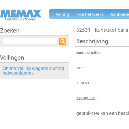
Veiling
Hoe het werkt
Aanbied
Zoeken
32531 - Kunststof pall
Beschrijving
kunststof pallets
Veilingen
Online veiling wegens sluiting
zwart
hekwerkfabriek
15 stuks
120x80x12cm
gebruikt (er kan een besc