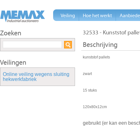
Veiling
Hoe het werkt
Aanbied
Zoeken
32533 - Kunststof pall
Beschrijving
kunststof pallets
Veilingen
Online veiling wegens sluiting
zwart
hekwerkfabriek
15 stuks
120x80x12cm
gebruikt (er kan een besc