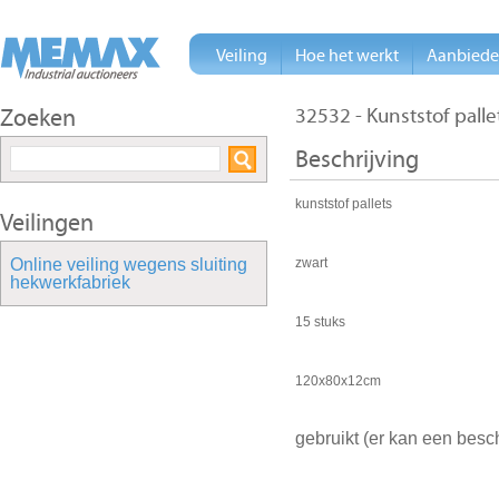
Veiling
Hoe het werkt
Aanbied
Zoeken
32532 - Kunststof pall
Beschrijving
kunststof pallets
Veilingen
Online veiling wegens sluiting
zwart
hekwerkfabriek
15 stuks
120x80x12cm
gebruikt (er kan een besc