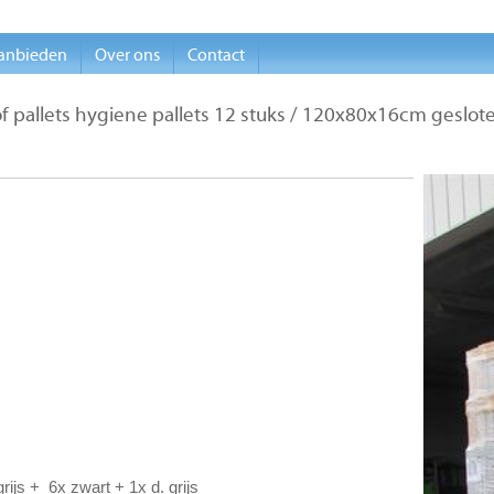
anbieden
Over ons
Contact
f pallets hygiene pallets 12 stuks / 120x80x16cm geslot
rijs + 6x zwart + 1x d. grijs