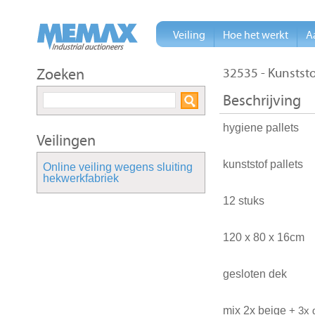
Veiling
Hoe het werkt
A
Zoeken
32535 - Kunststo
Beschrijving
hygiene pallets
Veilingen
kunststof pallets
Online veiling wegens sluiting
hekwerkfabriek
12 stuks
120 x 80 x 16cm
gesloten dek
mix 2x beige
+ 3x g