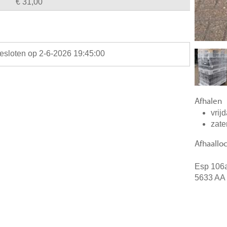
€ 31,00
gesloten op 2-6-2026 19:45:00
Afhalen
vrij
zate
Afhaalloc
Esp 106
5633 AA