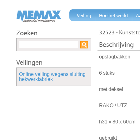
Veiling
Hoe het werkt
A
Zoeken
32523 - Kunstst
Beschrijving
opslagbakken
Veilingen
6 stuks
Online veiling wegens sluiting
hekwerkfabriek
met deksel
RAKO / UTZ
h31 x 80 x 60cm
gebruikt