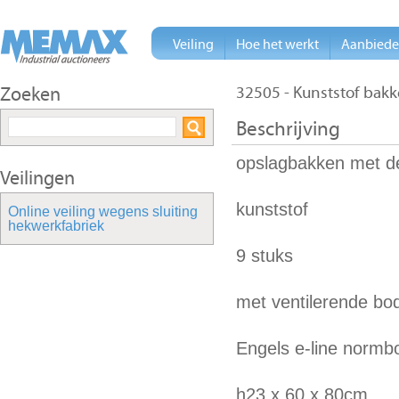
Veiling
Hoe het werkt
Aanbied
Zoeken
32505 - Kunststof bakk
Beschrijving
opslagbakken met d
Veilingen
kunststof
Online veiling wegens sluiting
hekwerkfabriek
9 stuks
met ventilerende b
Engels e-line normb
h23 x 60 x 80cm