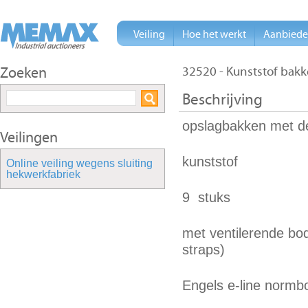
Veiling
Hoe het werkt
Aanbied
Zoeken
32520 - Kunststof bakk
Beschrijving
opslagbakken met d
Veilingen
kunststof
Online veiling wegens sluiting
hekwerkfabriek
9 stuks
met ventilerende bo
straps)
Engels e-line normb