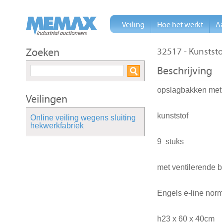
Veiling
Hoe het werkt
A
Zoeken
32517 - Kunstst
Beschrijving
opslagbakken met
Veilingen
kunststof
Online veiling wegens sluiting
hekwerkfabriek
9 stuks
met ventilerende 
Engels e-line nor
h23 x 60 x 40cm