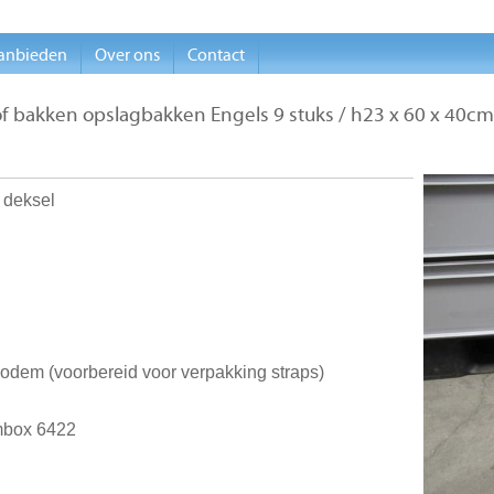
anbieden
Over ons
Contact
of bakken opslagbakken Engels 9 stuks / h23 x 60 x 40cm
 deksel
bodem (voorbereid voor verpakking straps)
mbox 6422