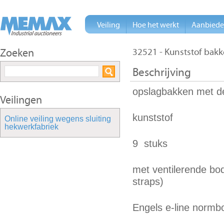
Veiling
Hoe het werkt
Aanbied
Zoeken
32521 - Kunststof bakk
Beschrijving
opslagbakken met d
Veilingen
kunststof
Online veiling wegens sluiting
hekwerkfabriek
9 stuks
met ventilerende bo
straps)
Engels e-line normb