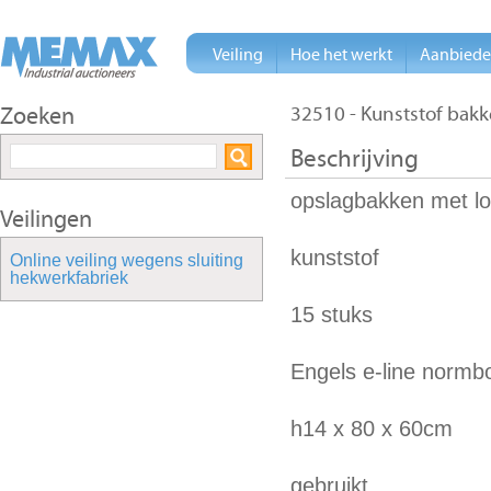
Veiling
Hoe het werkt
Aanbied
Zoeken
32510 - Kunststof bakk
Beschrijving
opslagbakken met lo
Veilingen
kunststof
Online veiling wegens sluiting
hekwerkfabriek
15 stuks
Engels e-line normb
h14 x 80 x 60cm
gebruikt