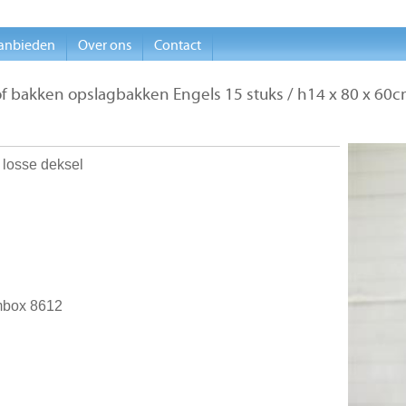
anbieden
Over ons
Contact
of bakken opslagbakken Engels 15 stuks / h14 x 80 x 60
losse deksel
mbox 8612