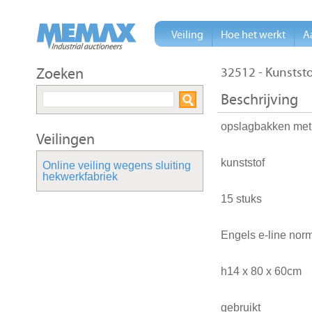
Veiling
Hoe het werkt
A
Zoeken
32512 - Kunstst
Beschrijving
opslagbakken met 
Veilingen
kunststof
Online veiling wegens sluiting
hekwerkfabriek
15 stuks
Engels e-line nor
h14 x 80 x 60cm
gebruikt