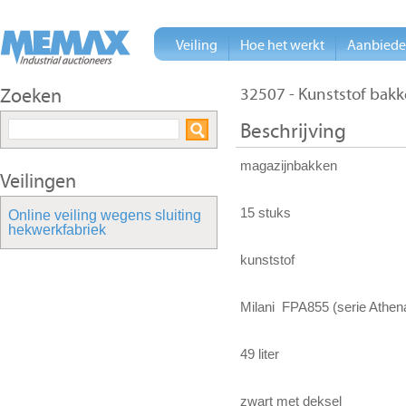
Veiling
Hoe het werkt
Aanbied
Zoeken
32507 - Kunststof bak
Beschrijving
magazijnbakken
Veilingen
15 stuks
Online veiling wegens sluiting
hekwerkfabriek
kunststof
Milani FPA855 (serie Athen
49 liter
zwart met deksel