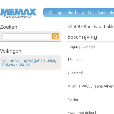
Veiling
Hoe het werkt
Aanbied
Zoeken
32508 - Kunststof bak
Beschrijving
magazijnbakken
Veilingen
15 stuks
Online veiling wegens sluiting
hekwerkfabriek
kunststof
Milani FPA855 (serie Athen
49 liter
zwart met deksel