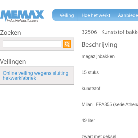
Veiling
Hoe het werkt
Aanbied
Zoeken
32506 - Kunststof bak
Beschrijving
magazijnbakken
Veilingen
15 stuks
Online veiling wegens sluiting
hekwerkfabriek
kunststof
Milani FPA855 (serie Athen
49 liter
zwart met deksel