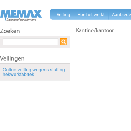
Veiling
Hoe het werkt
Aanbied
Zoeken
Kantine/kantoor
Veilingen
Online veiling wegens sluiting
hekwerkfabriek