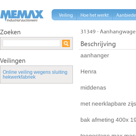
Veiling
Hoe het werkt
Aanbied
Zoeken
31349 - Aanhangwage
Beschrijving
aanhanger
Veilingen
Henra
Online veiling wegens sluiting
hekwerkfabriek
middenas
met neerklapbare zij
bak afmeting 400x 
toegestane max mas