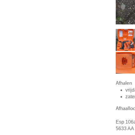
Afhalen
vrij
zate
Afhaalloc
Esp 106
5633 AA