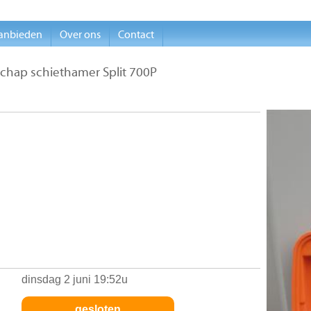
anbieden
Over ons
Contact
chap schiethamer Split 700P
dinsdag 2 juni 19:52u
gesloten