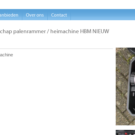
anbieden
Over ons
Contact
schap palenrammer / heimachine HBM NIEUW
achine