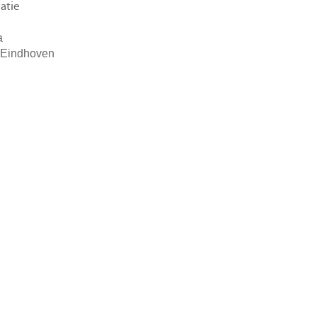
atie
a
 Eindhoven
Memax BV
Postbus 389
5600 AJ Eindhoven