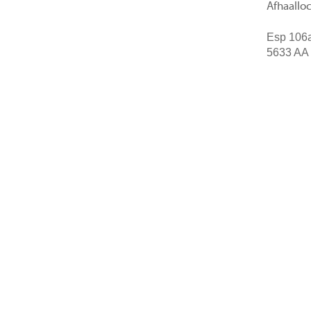
Afhaalloc
Esp 106
5633 AA
t
Over ons
Contact
Algemene voorwaarden