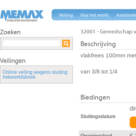
Veiling
Hoe het werkt
Aanbied
Zoeken
32001 - Gereedschap v
Beschrijving
vlakfrees 100mm met
Veilingen
van 3/8 tot 1/4
Online veiling wegens sluiting
hekwerkfabriek
Biedingen
di
Sluitingsdatum
€ 
Openingsbod