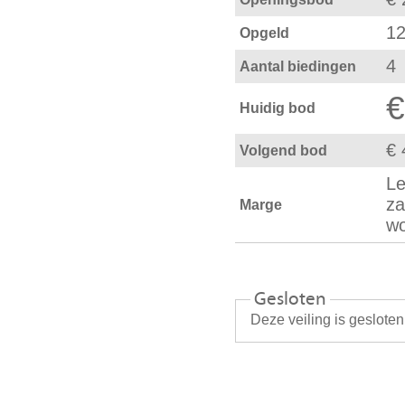
12
Opgeld
4
Aantal biedingen
€
Huidig bod
€ 
Volgend bod
Le
za
Marge
wo
Gesloten
Deze veiling is geslote